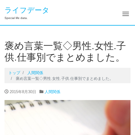
ライフデータ
ナ
Special life data.
褒め言葉一覧◇男性.女性.子
供.仕事別でまとめました。
トップ
人間関係
褒め言葉一覧◇男性.女性.子供.仕事別でまとめました。
2015年8月30日
人間関係